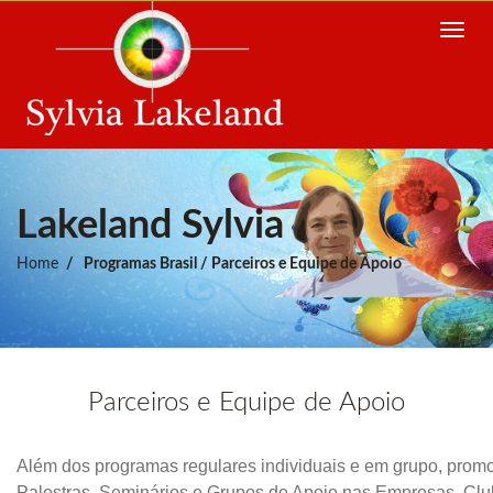
Toggle
navig
Lakeland Sylvia
Home
Programas Brasil / Parceiros e Equipe de Apoio
Parceiros e Equipe de Apoio
Além dos programas regulares individuais e em grupo, pro
Palestras, Seminários e Grupos de Apoio nas Empresas, Cl